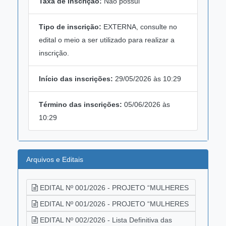
Taxa de Inscrição:
Não possui
Tipo de inscrição:
EXTERNA, consulte no
edital o meio a ser utilizado para realizar a
inscrição.
Início das inscrições:
29/05/2026 às 10:29
Término das inscrições:
05/06/2026 às
10:29
Arquivos e Editais
EDITAL Nº 001/2026 - PROJETO “MULHERES
DE MÃOS CHEIAS” GUARÁ HUB -
EDITAL Nº 001/2026 - PROJETO “MULHERES
INCUBADORA SOCIAL.
29/05/2026
DE MÃOS CHEIAS” GUARÁ HUB -
EDITAL Nº 002/2026 - Lista Definitiva das