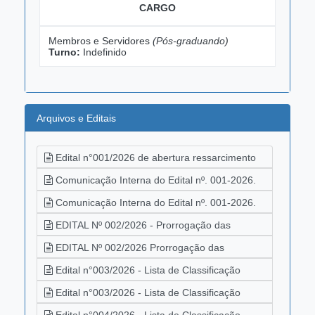
CARGO
Membros e Servidores
(Pós-graduando)
Turno:
Indefinido
Arquivos e Editais
Edital n°001/2026 de abertura ressarcimento
de pós graduação.
28/05/2026
Comunicação Interna do Edital nº. 001-2026.
03/06/2026
Comunicação Interna do Edital nº. 001-2026.
03/06/2026
EDITAL Nº 002/2026 - Prorrogação das
inscrições.
09/06/2026
EDITAL Nº 002/2026 Prorrogação das
inscrições.
09/06/2026
Edital n°003/2026 - Lista de Classificação
Provisória do Processo Seletivo Concessão de
Edital n°003/2026 - Lista de Classificação
Ressarcimento de Estudos para Cursos de Pós-
Provisória do Processo Seletivo Concessão de