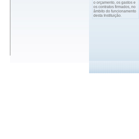
o orçamento, os gastos e
os contratos firmados, no
âmbito do funcionamento
desta Instituição.