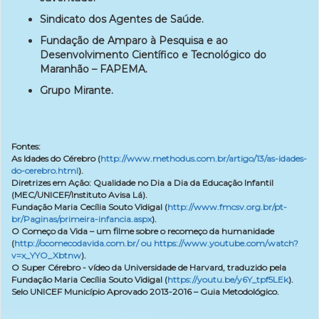
Sindicato dos Agentes de Saúde.
Fundação de Amparo à Pesquisa e ao
Desenvolvimento Científico e Tecnológico do
Maranhão – FAPEMA.
Grupo Mirante.
Fontes:
As Idades do Cérebro (
http://www.methodus.com.br/artigo/13/as-idades-
do-cerebro.html
).
Diretrizes em Ação: Qualidade no Dia a Dia da Educação Infantil
(MEC/UNICEF/Instituto Avisa Lá).
Fundação Maria Cecília Souto Vidigal (
http://www.fmcsv.org.br/pt-
br/Paginas/primeira-infancia.aspx
).
O Começo da Vida – um filme sobre o recomeço da humanidade
(
http://ocomecodavida.com.br/ ou https://www.youtube.com/watch?
v=x_YYO_Xbtnw
).
O Super Cérebro - vídeo da Universidade de Harvard, traduzido pela
Fundação Maria Cecília Souto Vidigal (
https://youtu.be/y6Y_tpf5LEk
).
Selo UNICEF Município Aprovado 2013-2016 – Guia Metodológico.